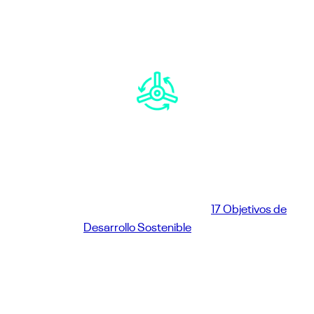
de los cursos de fin de semestre.
Tema central:
Inventa y Patenta 2.0
es el tema central cuyo objetivo
principal es identificar proyectos con material
patentable así como proyectos de investigación para
publicación científica alineados a los
17 Objetivos de
Desarrollo Sostenible
(ODS).
Iniciamos en: