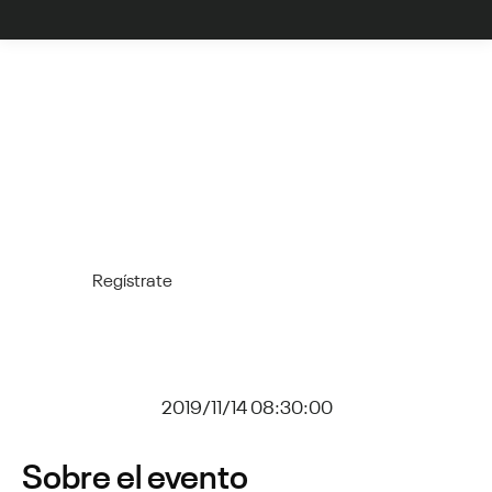
El I Congreso Internacional de Ingeniería – Industria 4.0
congregará a conferencistas nacionales e
internacionales de amplia trayectoria y prestigiosas
universidades de Argentina, Chile, Colombia, España,
Estados Unidos, Japón, México y Perú.
Jueves 14 y viernes 15 de noviembre
Regístrate
Estamos a:
2019/11/14 08:30:00
Sobre el evento